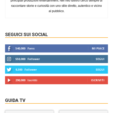
principali produzioni entertainment. Nel mio lavoro cerco sempre di
raccontare storie e curiosità con uno stile diretto, autentico e vicino
al pubblico.
SEGUICI SUI SOCIAL
540,000
Fans
MI PIACE
550,000
Follower
SEGUI
9,300
Follower
SEGUI
290,000
Iscritti
ISCRIVITI
GUIDA TV