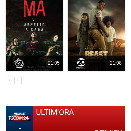
21:05
21:08
ULTIM'ORA
-
-