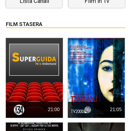
Lista Canali
Film in Tv
FILM STASERA
21:00
21:05