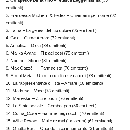
1.
Colapesce Dimartino – Musica Leggerissima
(99
emittenti)
2. Francesca Michielin & Fedez – Chiamami per nome (92
emittenti)
3. Irama – La genesi del tuo colore (95 emittenti)
4. Gaia – Cuore Amaro (72 emittenti)
5. Annalisa – Dieci (89 emittenti)
6. Malika Ayane – Ti piaci così (75 emittenti)
7. Noemi – Glicine (81 emittenti)
8. Max Gazzè – Il Farmacista (70 emittenti)
9. Ermal Meta – Un milione di cose da dirti (78 emittenti)
10. La rappresentante di lista – Amare (58 emittenti)
11. Madame – Voce (73 emittenti)
12. Maneskin – Zitti e buoni (76 emittenti)
13. Lo Stato sociale – Combat pop (56 emittenti)
14. Coma_Cose – Fiamme negli occhi (70 emittenti)
15. Willie Peyote – Mai dire mai (La locura) (61 emittenti)
16. Orietta Berti – Quando ti sei innamorato (31 emittenti)