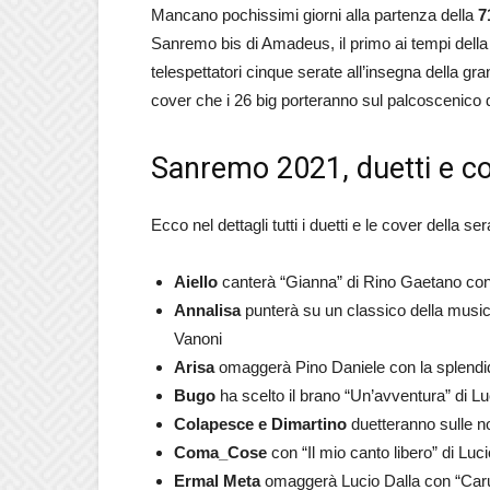
Mancano pochissimi giorni alla partenza della
7
Sanremo bis di Amadeus, il primo ai tempi della
telespettatori cinque serate all’insegna della gra
cover che i 26 big porteranno sul palcoscenico d
Sanremo 2021, duetti e co
Ecco nel dettagli tutti i duetti e le cover della 
Aiello
canterà “Gianna” di Rino Gaetano co
Annalisa
punterà su un classico della music
Vanoni
Arisa
omaggerà Pino Daniele con la splend
Bugo
ha scelto il brano “Un’avventura” di Luci
Colapesce e Dimartino
duetteranno sulle no
Coma_Cose
con “Il mio canto libero” di Lu
Ermal Meta
omaggerà Lucio Dalla con “Caru