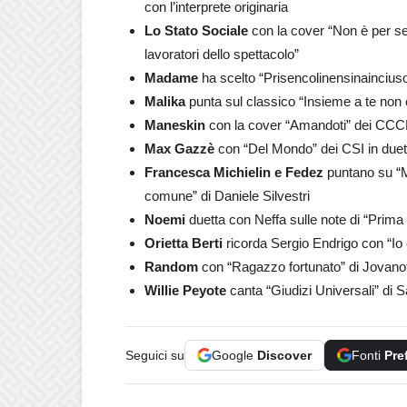
con l’interprete originaria
Lo Stato Sociale
con la cover “Non è per se
lavoratori dello spettacolo”
Madame
ha scelto “Prisencolinensinainciuso
Malika
punta sul classico “Insieme a te non c
Maneskin
con la cover “Amandoti” dei CCCP
Max Gazzè
con “Del Mondo” dei CSI in due
Francesca Michielin e Fedez
puntano su “M
comune” di Daniele Silvestri
Noemi
duetta con Neffa sulle note di “Prima 
Orietta Berti
ricorda Sergio Endrigo con “Io
Random
con “Ragazzo fortunato” di Jovanot
Willie Peyote
canta “Giudizi Universali” di 
Seguici su
Google
Discover
Fonti
Pre