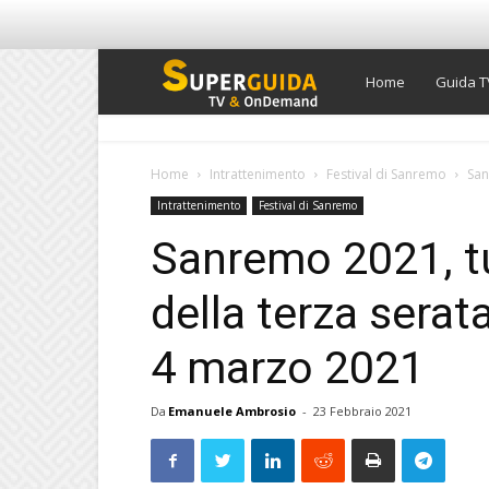
Super
Home
Guida T
Guida
Home
Intrattenimento
Festival di Sanremo
San
Intrattenimento
Festival di Sanremo
TV
Sanremo 2021, tut
della terza serata
4 marzo 2021
Da
Emanuele Ambrosio
-
23 Febbraio 2021