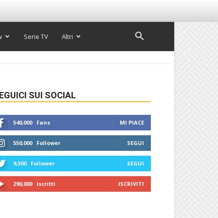
w
Serie TV
Altri
EGUICI SUI SOCIAL
540,000
Fans
MI PIACE
550,000
Follower
SEGUI
9,300
Follower
SEGUI
290,000
Iscritti
ISCRIVITI