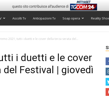
V
Ascolti Tv
Anticipazioni Tv
Soap opera
Reality Sho
remo 2021, tutti i duetti e le cover della terza serata del...
S
ti i duetti e le cover
 del Festival | giovedì