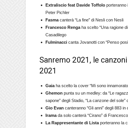
Extraliscio feat Davide Toffolo
porteranno i
Peter Pichler
Fasma
canterà “La fine” di Nesli con Nesli
Francesco Renga
ha scelto “Una ragione di 
Casadilego
Fulminacci
canta Jovanotti con “Penso posit
Sanremo 2021, le canzoni 
2021
Gaia
ha scelto la cover “Mi sono innamorato 
Ghemon
punta su un medley: da “Le ragazz
sapone” degli Stadio, “La canzone del sole” di
Gio Evan
canteranno “Gli anni” degli 883 in 
Irama
da solo canterà “Cirano” di Francesco
La Rappresentante di Lista
porteranno la c