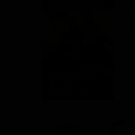
Regia: M
US 2005
Azione / T
Rating:
Cast