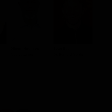
Djimon Hounsou
Sean Bean
Steve B
n
Albert Laurent
Dr. Bernard Merrick
James 'M