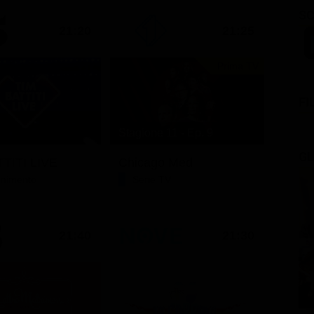
SC
21:20
21:25
Prima TV
FI
Stagione 11 - Ep. 9
GL
TITI LIVE
Chicago Med
tenimento
Serie TV
21:40
21:30