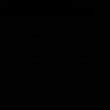
ventato inabitabile per via di una contaminazione e i
e vigono nuove e restrittive leggi. Nessuno dei residenti
erto Lincoln-6-Echo, che comincia a notare delle
anto accaduto e un giorno scopre un indizio secondo il
procedendo come prima. Nel frattempo ogni tot si tiene
cipanti, i quali dovrebbero ricevere la possibilità di
cato che il sorteggio sia solo una grossa bugia e
2-Delta, diventa il protagonista di un'incredibile