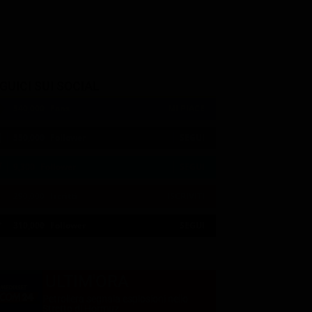
GUICI SUI SOCIAL
540,000
Fans
MI PIACE
550,000
Follower
SEGUI
9,300
Follower
SEGUI
290,000
Iscritti
ISCRIVITI
21:02
21:10
21:15
22:55
23:47
23:11
21:04
21:10
21:20
23:02
23:12
310,000
Follower
SEGUI
ULTIM'ORA
Petroliera segnala esplosioni nello
Stretto di Hormuz