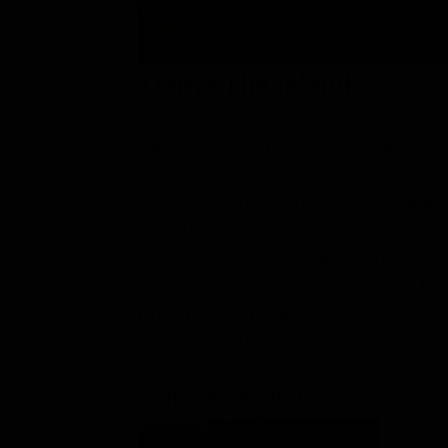
Classifiche
Migliori film
Trama The Island
Migliori Serie TV
In un ipotetico 2019 il nostro pianeta è di
superstiti vivono in un'isolata struttura dov
mette in dubbio la verità, tranne un c
incongruenze nella versione ufficiale di qu
quale la vita sul globo starebbe in realtà 
una lotteria che estrae dei fortunati parte
soggiornare in un posto paradisiaco. Pec
Lincoln, in compagnia della bella Jordan-
avventura per la sopravvivenza.
Scheda del film