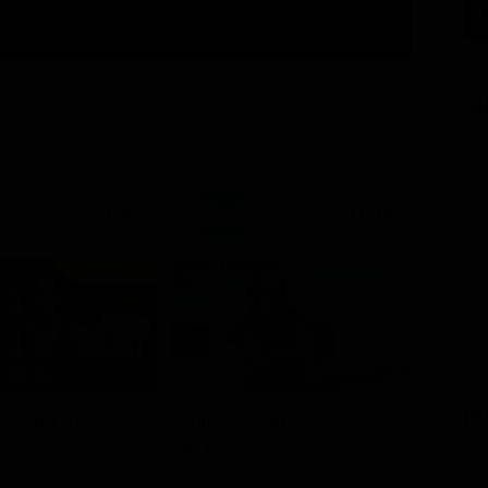
GU
21:20
21:15
Prima TV
11 - Ep. 3
PU
issario Rex
Kilimangiaro
TV
Documentario