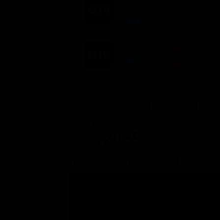
NOLEGGIA
3.99€
3.99€
2.99€
3.99€
ACQUISTA
7.99€
7.99€
7.99€
7.9€
Posizione in classifica Justwatch
Posizione attuale
Posizioni perse
#2035
-61
Trailer del film The Island