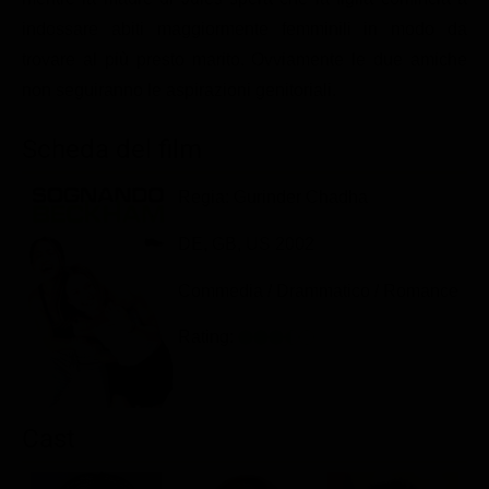
Classifiche
indossare abiti maggiormente femminili in modo da
trovare al più presto marito. Ovviamente le due amiche
Migliori film
non seguiranno le aspirazioni genitoriali.
Migliori Serie TV
Scheda del film
Regia: Gurinder Chadha
DE, GB, US 2002
Commedia / Drammatico / Romance
Rating:
Cast