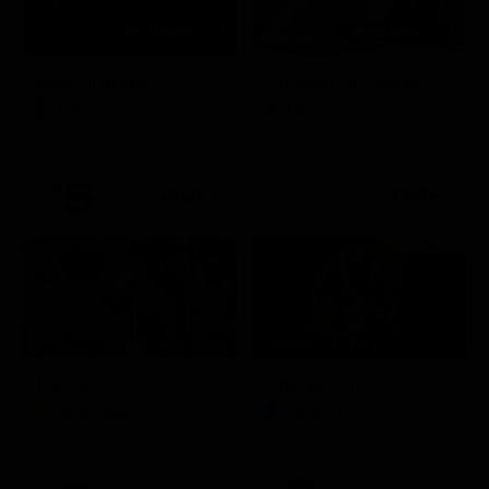
Itaca - Il ritorno
Un'estate ai Caraibi
Film
Film
21:21
21:25
Prima TV
Stagione 14 - Ep. 10
L'erede
Chicago Fire
Soap Opera
Serie TV