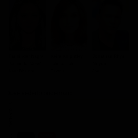
Parminder Nagra
Keira Knightley
Jonathan Rhys
A
Jesminder 'Jess'
Juliette 'Jules'
Meyers
M
Kaur Bhamra
Paxton
Joe
Dove vederlo ondemand
STREAMING