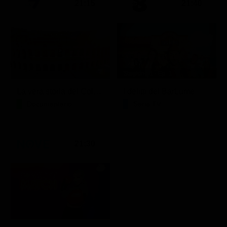
21:15
21:40
Stagione 1 - Ep. 1
La vera storia del Colosseo: ascesa e caduta
I delitti del BarLume
Documentario
Serie TV
21:30