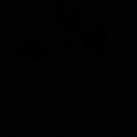
Le interviste in esclusiva
Tempesta D’amore
Temptation Island
Film da vedere
Il Paradiso delle signore
Ultima Fermata
Piattaforme streaming
Un Posto al Sole
Talent show
Apple TV Plus
Segreti di Famiglia
Infotainment
Discovery Plus
The Family
Game Show
Disney plus
Trama Sognando Beckham
Uomini e Donne
NetFlix
Jes e Jules, due ragazze londinesi, hanno speranze e
Gossip
Now TV
frustrazioni nel cercare di affermarsi nel mondo del calcio,
Sport in tv
Paramount Plus
un ambiente prettamente maschile. E proprio per questo
Cartoni Anime e Manga
Prime Video
si ritrovano ad affrontare le dure opposizioni delle
Vip e Personaggi Tv
RaiPlay
rispettive famiglie: la madre di Jes, originaria del Punjab
in India, preferirebbe che la ragazza imparasse a fare il
Musica
chapati, il tradizionale pane tipico della sua cultura,
Oroscopo Paolo Fox
mentre la madre di Jules spera che la figlia comincia a