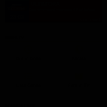
ULTIM'ORA
Cina, terremoto di magnitudo 4.9 nel Sichuan
23:03
TUTTE LE NEWS
GUIDA TV
Ora in Onda
Serata
21:05
21:10
21:17
22:57
23:10
23:30
21:08
21:15
21:19
23:03
23:10
23:30
Lista Canali
Film in TV
SCARICA L'APP