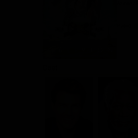
Azione / 
Rating:
Cast