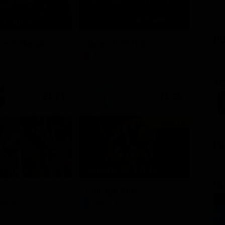
7 - Ep. 2
PU
ore Coliandro
Itaca - Il ritorno
TV
Film
SC
21:21
21:25
Prima TV
FI
Stagione 14 - Ep. 10
GL
Chicago Fire
Opera
Serie TV