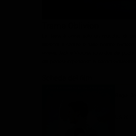
Classifiche
Migliori film
Trama Oblivion
Migliori Serie TV
La Terra è ormai solo un mucchio di cener
meteore e cadute e dalle bombe nucleari c
viventi. Jack e Victoria sono due dei pochi e
del pianeta impedendo ai nemici extraterrest
Scheda del film
Regia: Jo
US 2013