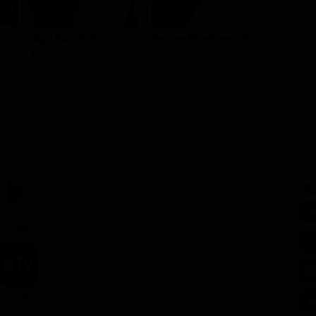
Olga Kurylenko
Andrea Riseborough
Nikolaj 
Julia
Victoria
Sykes
SE
3.99€
7.99€