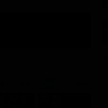
GU
21:20
21:15