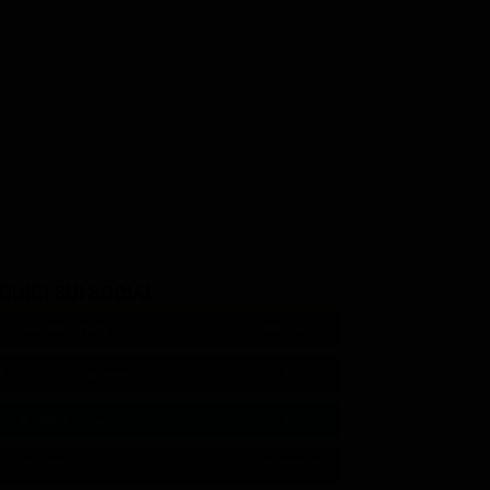
Coster-Waldau
Melissa Leo
Zoë Bell
Sally
Kara
GUICI SUI SOCIAL
540,000
Fans
MI PIACE
550,000
Follower
SEGUI
9,300
Follower
SEGUI
290,000
Iscritti
ISCRIVITI