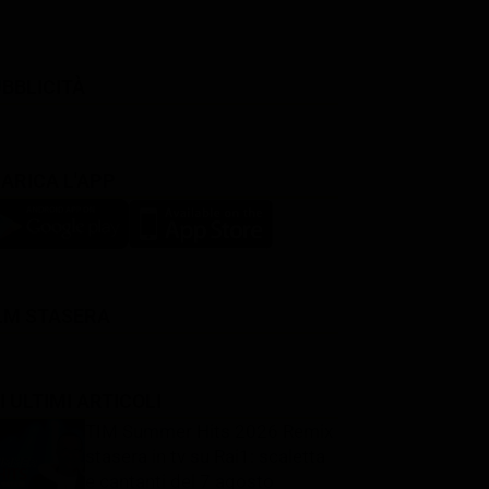
BBLICITÀ
ARICA L'APP
LM STASERA
I ULTIMI ARTICOLI
TIM Summer Hits 2026 Remix
stasera in tv su Rai1: scaletta
e cantanti del 7 agosto