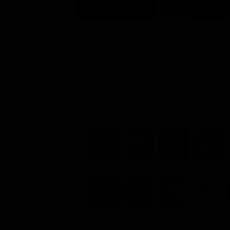
Tom Cruise
Morgan Freeman
Jack
Beech
Dove vederlo ondemand
STREAMING
NOLEGGIA
2.99€
3.99€
3.99€
3.99€
ACQUISTA
7.99€
7.99€
7.99€
7.99€