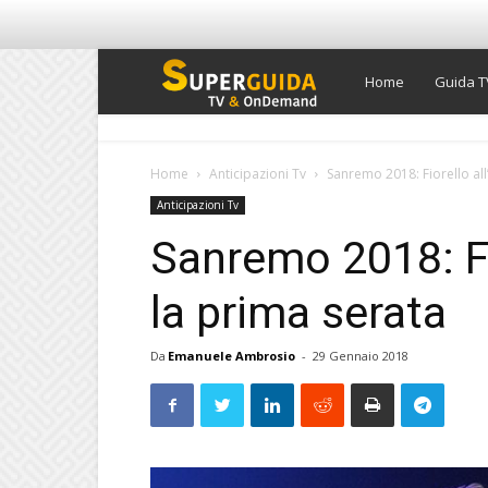
Super
Home
Guida T
Guida
Home
Anticipazioni Tv
Sanremo 2018: Fiorello all
Anticipazioni Tv
TV
Sanremo 2018: Fio
la prima serata
Da
Emanuele Ambrosio
-
29 Gennaio 2018