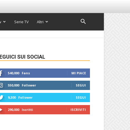
w
Serie TV
Altri
EGUICI SUI SOCIAL
540,000
Fans
MI PIACE
550,000
Follower
SEGUI
9,300
Follower
SEGUI
290,000
Iscritti
ISCRIVITI