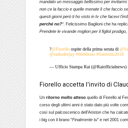
mandato un messaggio bellissimo per invitarmi al
non ce la faccio e quelle menate lì che faccio
questi giorni però ti ho visto in tv che facevi l’i
perché no?
“
. Felicissimo Baglioni che ha replic
Prendete le vivande migliori per il figliol prodigo,
?
@Fiorello
ospite della prima serata di
@Sa
@radiodeejay
#6febbraio
#Sanremo2018
— Ufficio Stampa Rai (@Raiofficialnews)
Fiorello accetta l’invito di Cla
Un
ritorno molto atteso
quello di Fiorello al F
corso degli ultimi anni è stato dato più volte 
così sul palcoscenico dell’Ariston che ha calcat
i big con il brano “
Finalmente tu
” e nel 2001 com