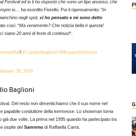
 Festival ed io ti ho risposto che sono un tipo ansioso, che
P
 sempre io…
ha esordito Fiorello
.
Poi il ripensamento: “
In
mbianchino negli spot,
ci ho pensato e mi sono detto
ato così: “
Ma veramente? Che notizia bella è questa!
 ci siano 20 anni di feste di continuo!
“.
nremoRai
!
@ClaudioBaglioni
#IlRosarioDellaSera
January 29, 2018
udio Baglioni
estival. Del resto non dimentichiamo che il suo nome nel
G
come papabile conduttore della kermesse. Lo showman torna
o già due volte. La prima nel 1995 quando ha partecipato tra
e ospite del
Sanremo
di Raffaella Carrà.