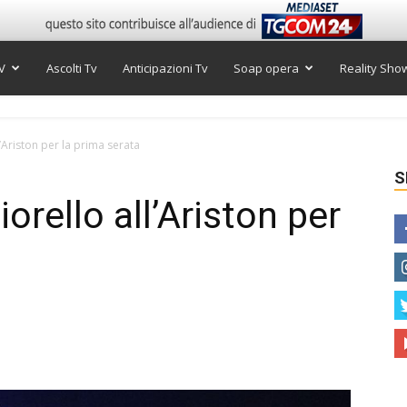
V
Ascolti Tv
Anticipazioni Tv
Soap opera
Reality Sho
’Ariston per la prima serata
S
rello all’Ariston per