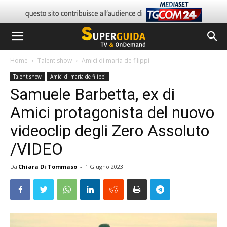
Home
Talent show
Amici di maria de filippi
Talent show
Amici di maria de filippi
Samuele Barbetta, ex di
Amici protagonista del nuovo
videoclip degli Zero Assoluto
/VIDEO
Da
Chiara Di Tommaso
-
1 Giugno 2023