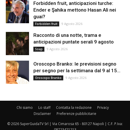
Forbidden fruit, anticipazioni turche:
Ender e Şahika mettono Hasan Alì nei
guai?
9 Agosto 2026
Forbidden fruit
Racconto di una notte, trama e
anticipazioni puntate serali 9 agosto
9 Agosto 2026
Soap
Oroscopo Branko: le previsioni segno
per segno per la settimana dal 9 al 15...
9 Agosto 2026
Oroscopo Branko
Chi siamo
Lo staff
Contatta la redazione
Privacy
Disclaimer
Preferenze pubblicitarie
© 2026 SuperGuidaTV Srl | Via Cimarosa 65 - 80127 Napoli | C.F. P.Iva:
08723421213