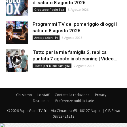
di sabato 8 agosto 2026
8 Agosto 2026
Oroscopo Paolo Fox
Programmi TV del pomeriggio di oggi |
sabato 8 agosto 2026
8 Agosto 2026
Anticipazioni Tv
Tutto per la mia famiglia 2, replica
puntata 7 agosto in streaming | Video...
7 Agosto 2026
Tutto per la mia famiglia
Chi siamo
Lo staff
Contatta la redazione
Privacy
Disclaimer
Preferenze pubblicitarie
© 2026 SuperGuidaTV Srl | Via Cimarosa 65 - 80127 Napoli | C.F. P.Iva:
08723421213