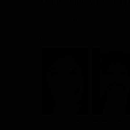
Trama Serie Tv La Sacra 
Classifiche
In questa fiction si racconta la storia della
Migliori film
si conclude con la morte di Giuseppe.
Migliori Serie TV
Cast
Ana Caterina Morariu
Alessandro Gass
Maria
Giuseppe