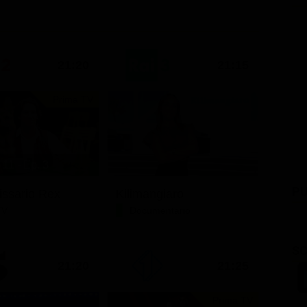
21:20
21:15
Prima TV
11 - Ep. 3
PU
issario Rex
Kilimangiaro
TV
Documentario
SC
21:20
21:25
Prima TV