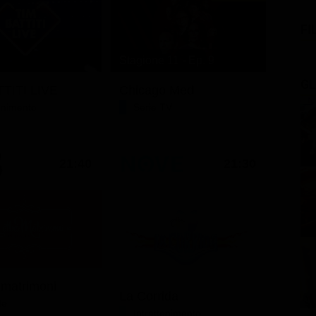
FI
Stagione 11 - Ep. 9
GL
TITI LIVE
Chicago Med
tenimento
Serie TV
21:40
21:30
 matrimoni
La Corrida
le
Intrattenimento