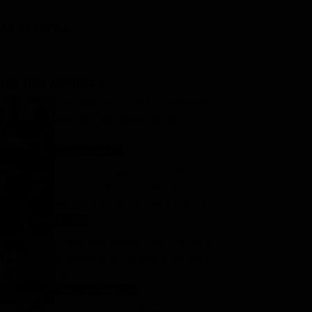
LM STASERA
I ULTIMI ARTICOLI
Programmi TV del pomeriggio
di oggi | giovedì 6 agosto
2026
Anticipazioni Tv
6 Agosto 2026
Ascolti tv 5 agosto 2026: Teo
e Zodì – Un cammello per
amico, Oppenheimer, L’Eredità
Summer, La Ruota della
Ascolti
6 Agosto 2026
Fortuna | Dati Auditel
Oroscopo Paolo Fox di oggi: le
previsioni di giovedì 6 agosto
2026
Oroscopo Paolo Fox
6 Agosto 2026
Tutto per la mia famiglia 2,