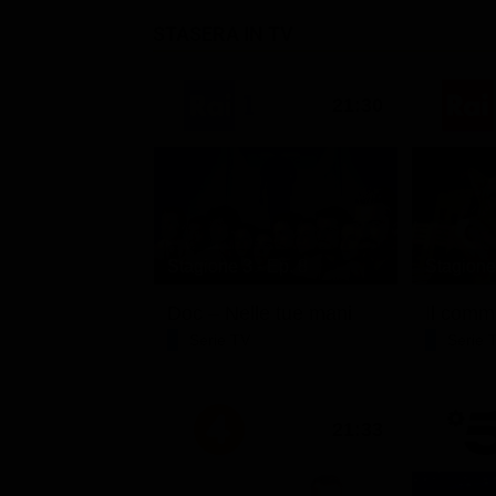
STASERA IN TV
21:30
Stagione 3 - Ep. 8
Stagione 
Doc – Nelle tue mani
Il comm
Serie TV
Serie 
21:33