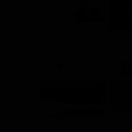
Zona bianca
Attualità
TIM BAT
Intrat
20:35
Quattro
In onda
LifeSty
Mondo e Tendenze