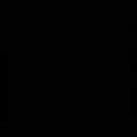
Famiglia
SE
 Sacra famiglia, attraverso diverse fonti non bibliche, e
mann
GU