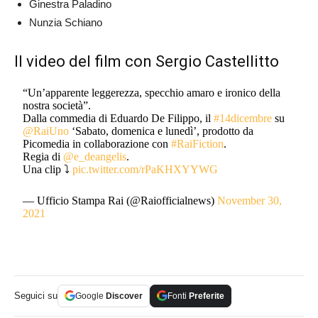
Ginestra Paladino
Nunzia Schiano
Il video del film con Sergio Castellitto
“Un’apparente leggerezza, specchio amaro e ironico della
nostra società”.
Dalla commedia di Eduardo De Filippo, il
#14dicembre
su
@RaiUno
‘Sabato, domenica e lunedì’, prodotto da
Picomedia in collaborazione con
#RaiFiction
.
Regia di
@e_deangelis
.
Una clip ⤵️
pic.twitter.com/rPaKHXYYWG
— Ufficio Stampa Rai (@Raiofficialnews)
November 30,
2021
Seguici su
Google
Discover
Fonti
Preferite