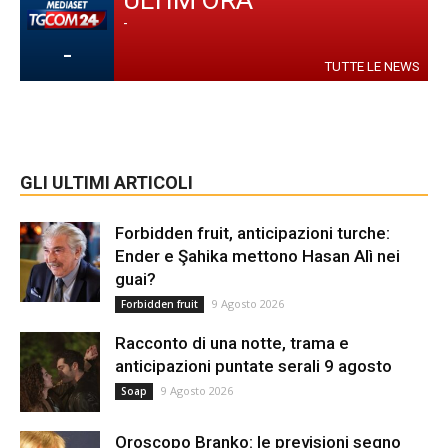
ULTIM'ORA
-
-
TUTTE LE NEWS
GLI ULTIMI ARTICOLI
Forbidden fruit, anticipazioni turche:
Ender e Şahika mettono Hasan Alì nei
guai?
9 Agosto 2026
Forbidden fruit
Racconto di una notte, trama e
anticipazioni puntate serali 9 agosto
9 Agosto 2026
Soap
Oroscopo Branko: le previsioni segno