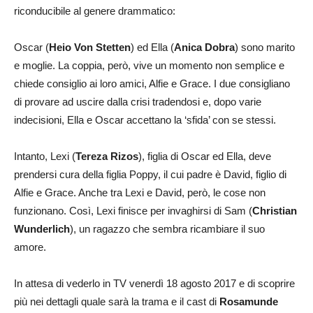
riconducibile al genere drammatico:
Oscar (
Heio Von Stetten
) ed Ella (
Anica Dobra
) sono marito
e moglie. La coppia, però, vive un momento non semplice e
chiede consiglio ai loro amici, Alfie e Grace. I due consigliano
di provare ad uscire dalla crisi tradendosi e, dopo varie
indecisioni, Ella e Oscar accettano la ‘sfida’ con se stessi.
Intanto, Lexi (
Tereza Rizos
), figlia di Oscar ed Ella, deve
prendersi cura della figlia Poppy, il cui padre è David, figlio di
Alfie e Grace. Anche tra Lexi e David, però, le cose non
funzionano. Così, Lexi finisce per invaghirsi di Sam (
Christian
Wunderlich
), un ragazzo che sembra ricambiare il suo
amore.
In attesa di vederlo in TV venerdì 18 agosto 2017 e di scoprire
più nei dettagli quale sarà la trama e il cast di
Rosamunde