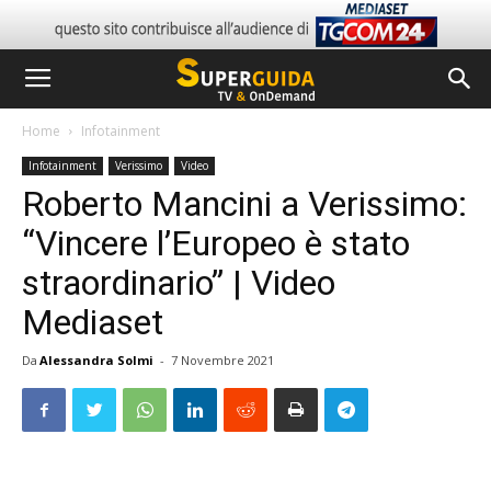
Home
Infotainment
Infotainment
Verissimo
Video
Roberto Mancini a Verissimo:
“Vincere l’Europeo è stato
straordinario” | Video
Mediaset
Da
Alessandra Solmi
-
7 Novembre 2021