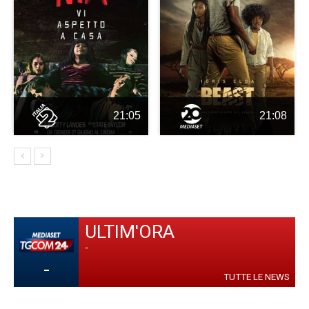
21:05
21:08
ULTIM'ORA
-
-
TUTTE LE NEWS