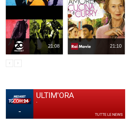
21:08
21:10
ULTIM'ORA
-
-
TUTTE LE NEWS