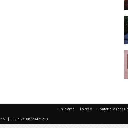
Chi siamo
Lo staff
Contatta la redazi
oli | C.F. P.Iva: 08723421213