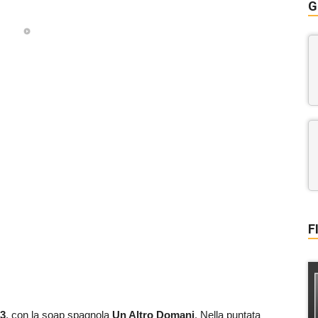
G
F
3
, con la soap spagnola
Un Altro Domani
. Nella puntata