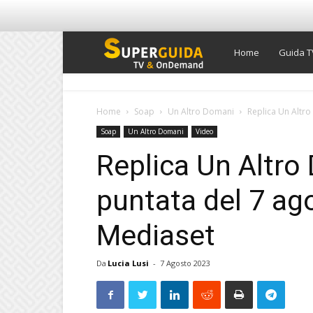
Super
Home
Guida T
Guida
Home
Soap
Un Altro Domani
Replica Un Altro
Soap
Un Altro Domani
Video
TV
Replica Un Altro
puntata del 7 ag
Mediaset
Da
Lucia Lusi
-
7 Agosto 2023