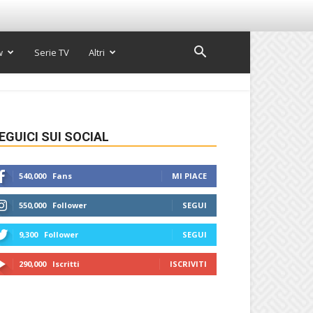
w
Serie TV
Altri
EGUICI SUI SOCIAL
540,000
Fans
MI PIACE
550,000
Follower
SEGUI
9,300
Follower
SEGUI
290,000
Iscritti
ISCRIVITI