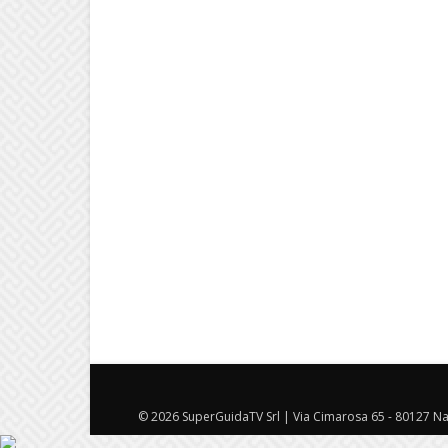
© 2026 SuperGuidaTV Srl | Via Cimarosa 65 - 80127 Nap