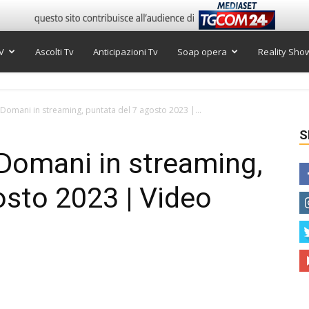
V
Ascolti Tv
Anticipazioni Tv
Soap opera
Reality Sho
 Domani in streaming, puntata del 7 agosto 2023 |...
S
 Domani in streaming,
osto 2023 | Video