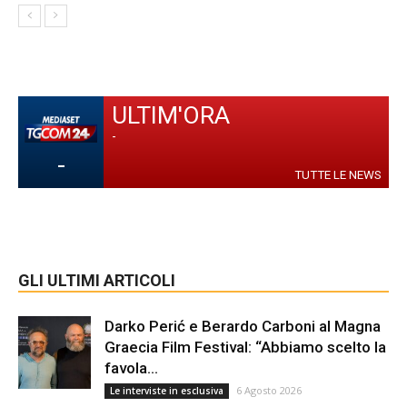
ULTIM'ORA
-
-
TUTTE LE NEWS
GLI ULTIMI ARTICOLI
Darko Perić e Berardo Carboni al Magna
Graecia Film Festival: “Abbiamo scelto la
favola...
6 Agosto 2026
Le interviste in esclusiva