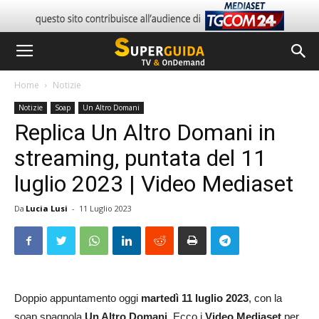
Home
Notizie
Notizie
Soap
Un Altro Domani
Replica Un Altro Domani in
streaming, puntata del 11
luglio 2023 | Video Mediaset
Da
Lucia Lusi
-
11 Luglio 2023
Doppio appuntamento oggi
martedì 11 luglio
2023
, con la
soap spagnola
Un Altro Domani
. Ecco i
Video Mediaset
per