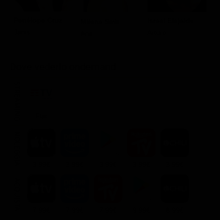
Penélope Cruz
Israel Elejalde
A
Milena Smit
Janis
Arturo
G
Ana
T
Dove vederlo ondemand
STREAMING
Flat
NOLEGGIA
3.99€
3.99€
3.99€
3.99€
3.99€
ACQUISTA
7.99€
7.99€
7.99€
9.99€
8.99€