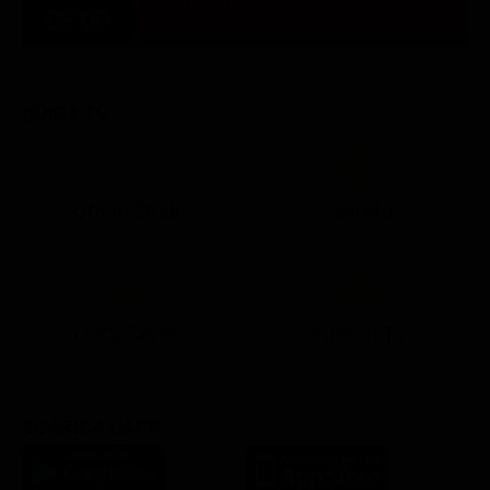
batterie e materiali critici
06:00
TUTTE LE NEWS
GUIDA TV
Ora in Onda
Serata
21:08
21:14
21:15
21:25
22:50
23:00
21:10
21:15
21:19
21:30
22:51
23:03
Lista Canali
Film in TV
SCARICA L'APP