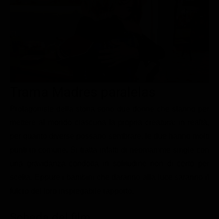
Le interviste in esclusiva
Tempesta D’amore
Temptation Island
Film da vedere
Il Paradiso delle signore
Ultima Fermata
Piattaforme streaming
Un Posto al Sole
Talent show
Apple TV Plus
Segreti di Famiglia
Infotainment
Discovery Plus
The Family
Game Show
Disney plus
Trama Madres paralelas
Uomini e Donne
NetFlix
Protagoniste della storia sono due donne che stanno per
mettere al mondo ciascuna la propria creatura: in realtà,
Gossip
Now TV
per quanto diverse possano sembrare, le due hanno molti
Sport in tv
Paramount Plus
punti in comune. Si tratta infatti di neomamme single con
Cartoni Anime e Manga
Prime Video
una gravidanza condotta in solitudine non di certo per
Vip e Personaggi Tv
RaiPlay
scelta. Eppure i bambini che daranno alla luce saranno il
fulcro del loro inspiegabile rapporto.
Musica
Oroscopo Paolo Fox
Scheda del film