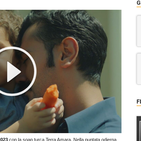
G
F
 2023
con la soap turca Terra Amara. Nella puntata odierna