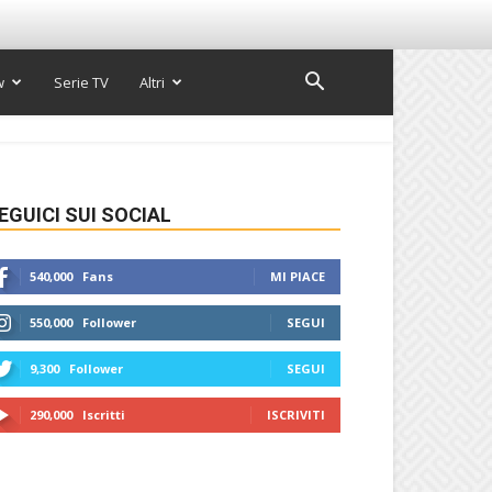
w
Serie TV
Altri
EGUICI SUI SOCIAL
540,000
Fans
MI PIACE
550,000
Follower
SEGUI
9,300
Follower
SEGUI
290,000
Iscritti
ISCRIVITI