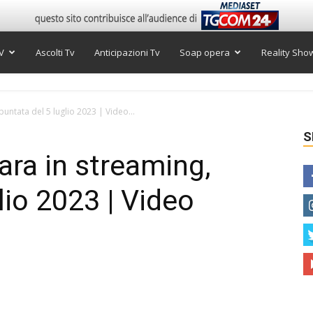
V
Ascolti Tv
Anticipazioni Tv
Soap opera
Reality Sho
untata del 5 luglio 2023 | Video...
S
ara in streaming,
lio 2023 | Video