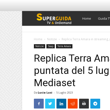
Super
Home
Guida T
Guida
Home
Notizie
Replica Terra Amara in streaming, p
Notizie
Soap
Terra Amara
TV
Replica Terra Am
puntata del 5 lug
Mediaset
Da
Lucia Lusi
-
5 Luglio 2023