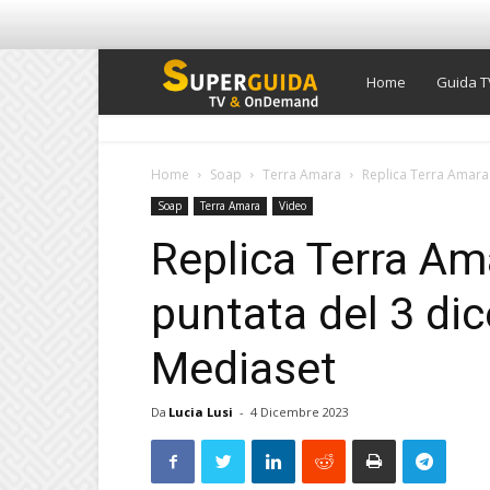
Super
Home
Guida T
Guida
Home
Soap
Terra Amara
Replica Terra Amara 
Soap
Terra Amara
Video
TV
Replica Terra Am
puntata del 3 di
Mediaset
Da
Lucia Lusi
-
4 Dicembre 2023