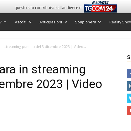
V
Ascolti Tv
Anticipazioni Tv
Soap opera
Reality Sho
in streaming puntata del 3 dicembre 2023 | Video...
S
ara in streaming
cembre 2023 | Video