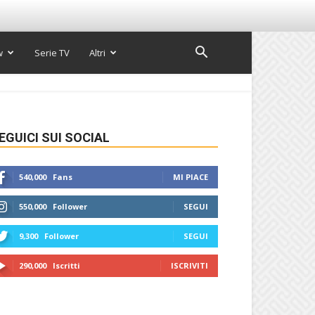
w
Serie TV
Altri
EGUICI SUI SOCIAL
540,000
Fans
MI PIACE
550,000
Follower
SEGUI
9,300
Follower
SEGUI
290,000
Iscritti
ISCRIVITI