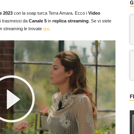
G
e 2023
con la soap turca Terra Amara. Ecco i
Video
75 trasmessi da
Canale 5
in
replica streaming
. Se vi siete
 in streaming le trovate
qui
.
F