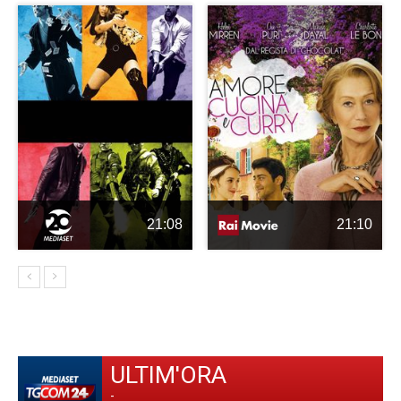
21:08
21:10
ULTIM'ORA
-