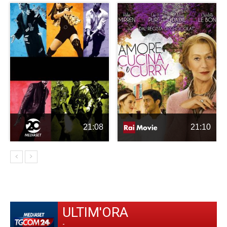
21:08
21:10
ULTIM'ORA
-