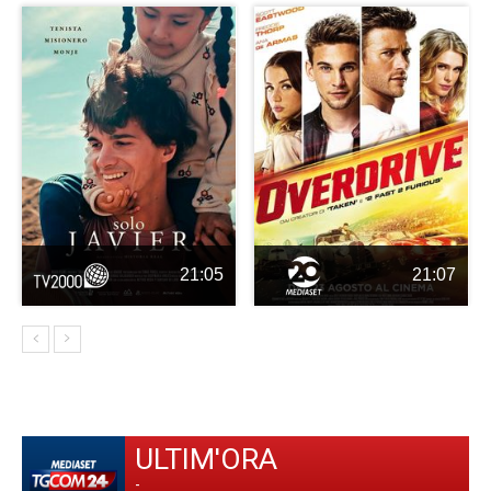
21:05
21:07
ULTIM'ORA
-