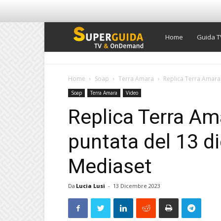
Super
Home
Guida T
Guida
Home
Soap
Terra Amara
Replica Terra Amara 
Soap
Terra Amara
Video
TV
Replica Terra Am
puntata del 13 d
Mediaset
Da
Lucia Lusi
-
13 Dicembre 2023