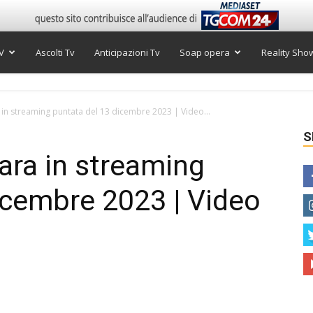
V
Ascolti Tv
Anticipazioni Tv
Soap opera
Reality Sho
in streaming puntata del 13 dicembre 2023 | Video...
S
ara in streaming
icembre 2023 | Video