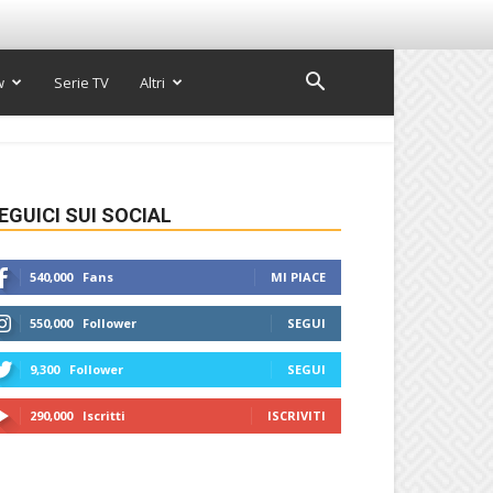
w
Serie TV
Altri
EGUICI SUI SOCIAL
540,000
Fans
MI PIACE
550,000
Follower
SEGUI
9,300
Follower
SEGUI
290,000
Iscritti
ISCRIVITI