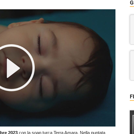
G
F
mbre 2023
con la soap turca Terra Amara. Nella puntata