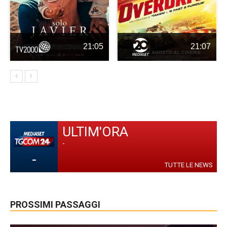
21:05
21:07
ULTIM'ORA
-
-
TUTTE LE NEWS
PROSSIMI PASSAGGI