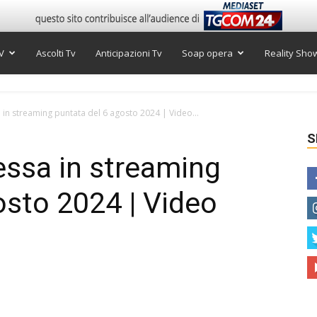
V
Ascolti Tv
Anticipazioni Tv
Soap opera
Reality Sho
in streaming puntata del 6 agosto 2024 | Video...
S
essa in streaming
osto 2024 | Video