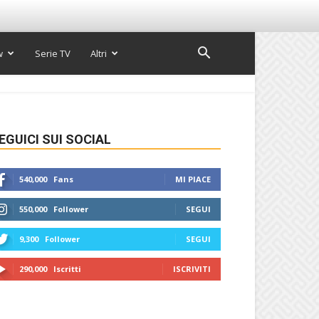
w
Serie TV
Altri
EGUICI SUI SOCIAL
540,000
Fans
MI PIACE
550,000
Follower
SEGUI
9,300
Follower
SEGUI
290,000
Iscritti
ISCRIVITI