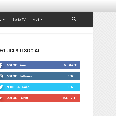
w
Serie TV
Altri
EGUICI SUI SOCIAL
540,000
Fans
MI PIACE
550,000
Follower
SEGUI
9,300
Follower
SEGUI
290,000
Iscritti
ISCRIVITI