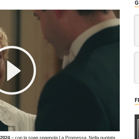
G
F
2024
– con la soap spagnola La Promessa. Nella puntata