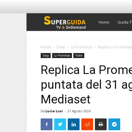
Super
Home
Guida T
Guida
Home
Soap
La Promessa
Replica La Promessa 
Soap
La Promessa
Video
TV
Replica La Prom
puntata del 31 a
Mediaset
Da
Lucia Lusi
-
31 Agosto 2024