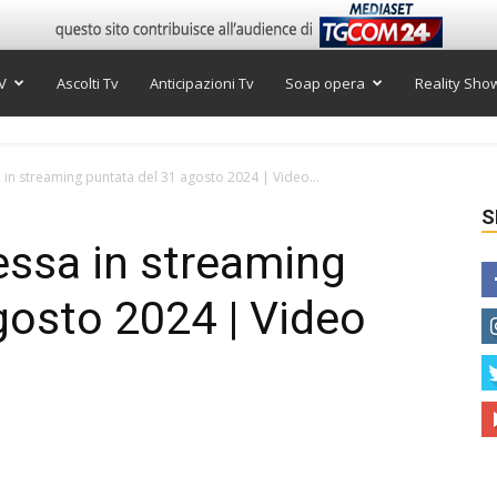
V
Ascolti Tv
Anticipazioni Tv
Soap opera
Reality Sho
in streaming puntata del 31 agosto 2024 | Video...
S
essa in streaming
gosto 2024 | Video