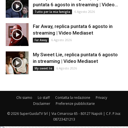
puntata 6 agosto in streaming | Video...
6 Agosto 2026
Tutto per la mia famiglia
Far Away, replica puntata 6 agosto in
streaming | Video Mediaset
6 Agosto 2026
Far Away
My Sweet Lie, replica puntata 6 agosto
in streaming | Video Mediaset
6 Agosto 2026
My sweet lie
Chi siamo
Lo staff
Contatta la redazione
Privacy
Disclaimer
Preferenze pubblicitarie
© 2026 SuperGuidaTV Srl | Via Cimarosa 65 - 80127 Napoli | C.F. P.Iva:
08723421213