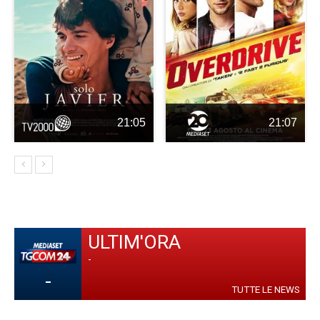
21:05
21:07
ULTIM'ORA
-
-
TUTTE LE NEWS