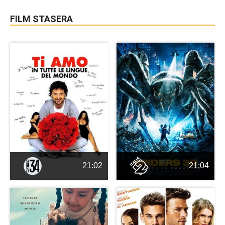
FILM STASERA
21:02
21:04