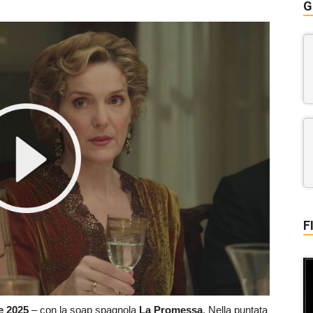
G
F
e
2025
– con la soap spagnola
La Promessa
. Nella puntata