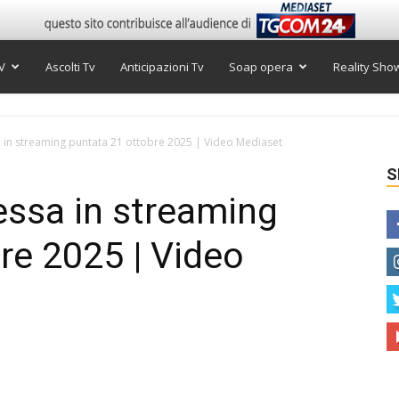
V
Ascolti Tv
Anticipazioni Tv
Soap opera
Reality Sho
 in streaming puntata 21 ottobre 2025 | Video Mediaset
S
essa in streaming
re 2025 | Video