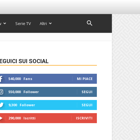
w
Serie TV
Altri
EGUICI SUI SOCIAL
540,000
Fans
MI PIACE
550,000
Follower
SEGUI
9,300
Follower
SEGUI
290,000
Iscritti
ISCRIVITI