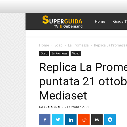
Super
Home
Guida T
Guida
Home
Soap
La Promessa
Replica La Promessa
Soap
La Promessa
Video
TV
Replica La Prom
puntata 21 ottob
Mediaset
Da
Lucia Lusi
-
21 Ottobre 2025