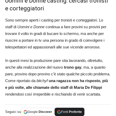
Uomini e Donne casting: cercasi tronisti
e corteggiatori
Sono sempre aperti i casting per tronisti e corteggiatori. Lo
staff di
Uomini e Donne
continua a fare provini su provini per
trovare il volto in gradi di bucare lo schermo, ma anche per
riuscire a portare in tv una persona in grado di coinvolgere i
telespettatori ed appassionarli alle sue vicende amorose.
In questi mesi la produzione pare stia lavorando, oltretutto,
anche alla realizzazione del nuovo
trono gay
, ma, a quanto
pare, provino dopo provino c’è stato qualche piccolo problema.
Come riportato da
bitchyf
una ragazza non ha risposto, più
e più volte, alle chiamate dello staff di Maria De Filippi
rendendosi così irreperibile e rischiando di venir scartata.
Seguici su
Google
Discover
Fonti
Preferite