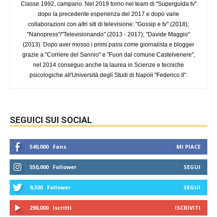
Classe 1992, campano. Nel 2019 torno nel team di "Superguida tv"
dopo la precedente esperienza del 2017 e dopo varie
collaborazioni con altri siti di televisione: "Gossip e tv" (2018);
"Nanopress"/"Televisionando" (2013 - 2017); "Davide Maggio"
(2013). Dopo aver mosso i primi passi come giornalista e blogger
grazie a "Corriere del Sannio" e "Fuori dal comune Castelvenere",
nel 2014 conseguo anche la laurea in Scienze e tecniche
psicologiche all'Università degli Studi di Napoli "Federico II".
SEGUICI SUI SOCIAL
540,000
Fans
MI PIACE
550,000
Follower
SEGUI
9,300
Follower
SEGUI
290,000
Iscritti
ISCRIVITI