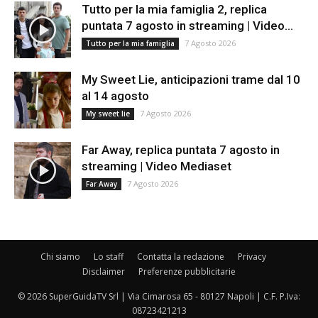
Tutto per la mia famiglia 2, replica
puntata 7 agosto in streaming | Video...
7 Agosto 2026
Tutto per la mia famiglia
My Sweet Lie, anticipazioni trame dal 10
al 14 agosto
7 Agosto 2026
My sweet lie
Far Away, replica puntata 7 agosto in
streaming | Video Mediaset
7 Agosto 2026
Far Away
Chi siamo
Lo staff
Contatta la redazione
Privacy
Disclaimer
Preferenze pubblicitarie
© 2026 SuperGuidaTV Srl | Via Cimarosa 65 - 80127 Napoli | C.F. P.Iva:
08723421213