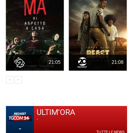
21:05
21:08
ULTIM'ORA
-
-
TUTTE LE NEWS