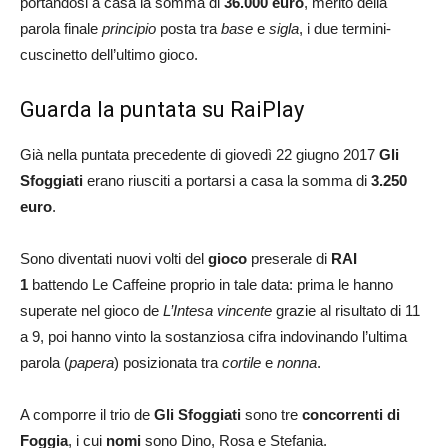
portandosi a casa la somma di
36.000 euro
, merito della
parola finale
principio
posta tra
base
e
sigla
, i due termini-
cuscinetto dell’ultimo gioco.
Guarda la puntata su RaiPlay
Già nella puntata precedente di giovedì 22 giugno 2017
Gli
Sfoggiati
erano riusciti a portarsi a casa la somma di
3.250
euro
.
Sono diventati nuovi volti del
gioco
preserale di
RAI
1
battendo Le Caffeine proprio in tale data: prima le hanno
superate nel gioco de
L’Intesa vincente
grazie al risultato di 11
a 9, poi hanno vinto la sostanziosa cifra indovinando l’ultima
parola (
papera
) posizionata tra
cortile
e
nonna
.
A comporre il trio de
Gli Sfoggiati
sono tre
concorrenti di
Foggia
, i cui
nomi
sono Dino, Rosa e Stefania.