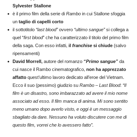
Sylvester Stallone
è il primo film della serie di
Rambo
in cui Stallone sfoggia
un
taglio di capelli corto
il sottotitolo
“last blood”
ovvero
“ultimo sangue”
si collega a
quel “
first blood
” che ha caratterizzato il titolo del primo film
della saga. Con esso infatti,
il
franchise
si chiude
(salvo
ripensamenti)
David Morrell,
autore del romanzo
“Primo sangue”
da
cui nasce il Rambo cinematografico,
non ha apprezzato
affatto
quest’ultimo lavoro dedicato all’eroe del Vietnam.
Ecco il suo (pessimo) giudizio su
Rambo – Last Blood
:
“Il
film è un disastro, sono imbarazzato ad avere il mio nome
associato ad esso. Il film manca di anima. Mi sono sentito
meno umano dopo averlo visto, e oggi è un messaggio
sbagliato da dare. Nessuno ha voluto discutere con me di
questo film, vorrei che lo avessero fatto”.