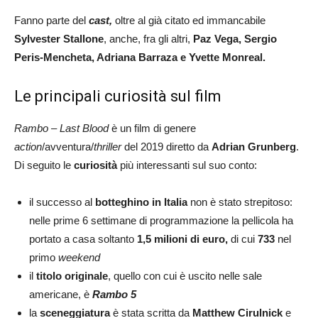
Fanno parte del
cast,
oltre al già citato ed immancabile
Sylvester Stallone
, anche, fra gli altri,
Paz Vega, Sergio
Peris-Mencheta, Adriana Barraza e Yvette Monreal.
Le principali curiosità sul film
Rambo – Last Blood
è un film di genere
action
/avventura/
thriller
del 2019 diretto da
Adrian Grunberg
.
Di seguito le
curiosità
più interessanti sul suo conto:
il successo al
botteghino
in Italia
non è stato strepitoso:
nelle prime 6 settimane di programmazione la pellicola ha
portato a casa soltanto
1,5 milioni di euro,
di cui
733
nel
primo
weekend
il
titolo originale
, quello con cui è uscito nelle sale
americane, è
Rambo 5
la
sceneggiatura
è stata scritta da
Matthew Cirulnick
e