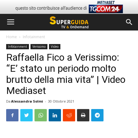
Home
Infotainment
Infotainment
Verissimo
Video
Raffaella Fico a Verissimo:
“E’ stato un periodo molto
brutto della mia vita” | Video
Mediaset
Da
Alessandra Solmi
-
30 Ottobre 2021