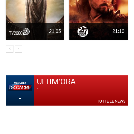
21:05
21:10
ULTIM'ORA
-
-
TUTTE LE NEWS