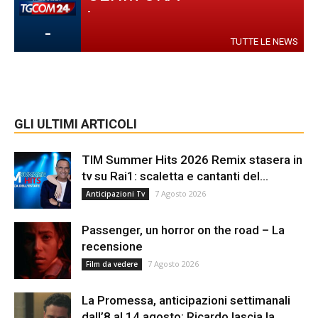
-
-
TUTTE LE NEWS
GLI ULTIMI ARTICOLI
TIM Summer Hits 2026 Remix stasera in
tv su Rai1: scaletta e cantanti del...
7 Agosto 2026
Anticipazioni Tv
Passenger, un horror on the road – La
recensione
7 Agosto 2026
Film da vedere
La Promessa, anticipazioni settimanali
dall’8 al 14 agosto: Ricardo lascia la