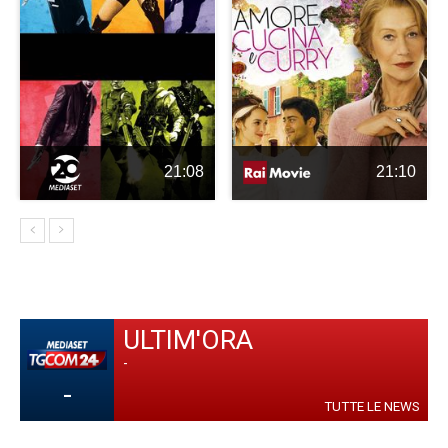
21:08
21:10
ULTIM'ORA
-
-
TUTTE LE NEWS