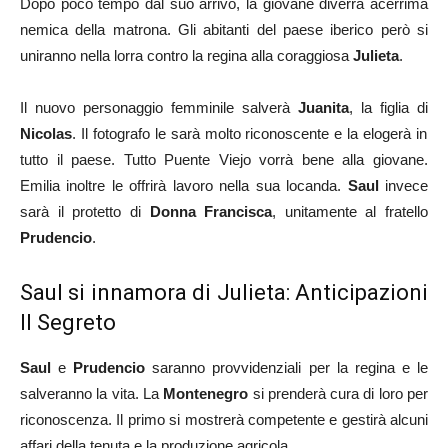
Dopo poco tempo dal suo arrivo, la giovane diverrà acerrima
nemica della matrona. Gli abitanti del paese iberico però si
uniranno nella lorra contro la regina alla coraggiosa
Julieta
.
Il nuovo personaggio femminile salverà
Juanita
, la figlia di
Nicolas
. Il fotografo le sarà molto riconoscente e la elogerà in
tutto il paese. Tutto Puente Viejo vorrà bene alla giovane.
Emilia inoltre le offrirà lavoro nella sua locanda.
Saul
invece
sarà il protetto di
Donna
Francisca
, unitamente al fratello
Prudencio
.
Saul si innamora di Julieta: Anticipazioni
Il Segreto
Saul
e
Prudencio
saranno provvidenziali per la regina e le
salveranno la vita. La
Montenegro
si prenderà cura di loro per
riconoscenza. Il primo si mostrerà competente e gestirà alcuni
affari della tenuta e la produzione agricola.