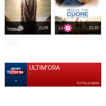
21:05
21:10
ULTIM'ORA
-
-
TUTTE LE NEWS