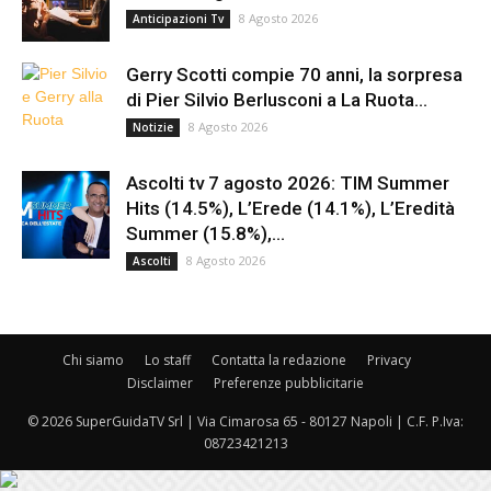
8 Agosto 2026
Anticipazioni Tv
Gerry Scotti compie 70 anni, la sorpresa
di Pier Silvio Berlusconi a La Ruota...
8 Agosto 2026
Notizie
Ascolti tv 7 agosto 2026: TIM Summer
Hits (14.5%), L’Erede (14.1%), L’Eredità
Summer (15.8%),...
8 Agosto 2026
Ascolti
Chi siamo
Lo staff
Contatta la redazione
Privacy
Disclaimer
Preferenze pubblicitarie
© 2026 SuperGuidaTV Srl | Via Cimarosa 65 - 80127 Napoli | C.F. P.Iva:
08723421213