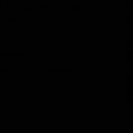
i oggi in onda su HGTV -
 6 agosto 2026
 di Nazionali
mazione HGTV - Home&Garden
Ep. 9)
 Ep. 10)
GU
Ep. 11)