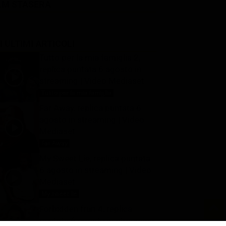
LM STASERA
I ULTIMI ARTICOLI
Tutto per la mia famiglia 2,
replica puntata 6 agosto in
streaming | Video Mediaset
Tutto per la mia famiglia
6 Agosto 2026
Far Away, replica puntata 6
agosto in streaming | Video
Mediaset
Far Away
6 Agosto 2026
My Sweet Lie, replica puntata
6 agosto in streaming | Video
Mediaset
My sweet lie
6 Agosto 2026
Forbidden fruit 4, replica
puntata 6 agosto in streaming