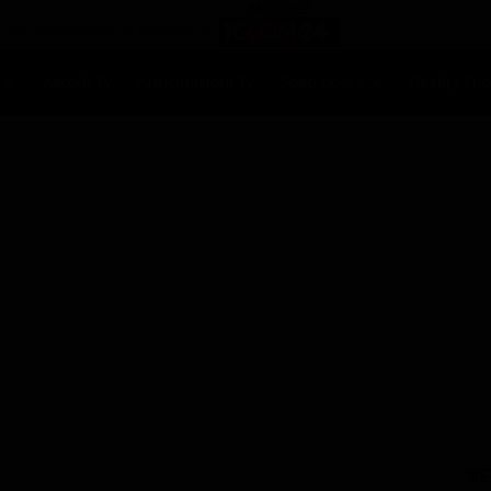
Ascolti Tv
Anticipazioni Tv
Soap opera
Reality Sh
i
›
oggi
SE