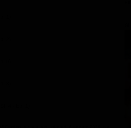
FI
p. 1)
GL
p. 2)
p. 9)
p. 3)
(St. 4 - Ep. 1)
e&Garden
in onda oggi,
giovedì 6 agosto 2026
, con