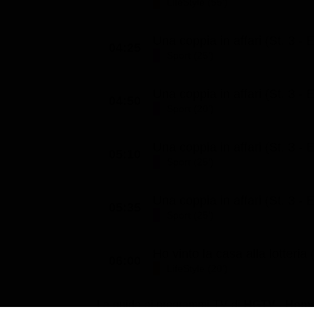
LifeStyle (55')
Una coppia in affari (St. 3 - E
04:25
Sport (25')
Una coppia in affari (St. 3 - E
04:50
Sport (20')
Una coppia in affari (St. 3 - E
05:10
Sport (25')
Una coppia in affari (St. 3 - E
05:35
Sport (25')
Ho vinto la casa alla lotteria 
06:00
LifeStyle (20')
La guida ai programmi TV di
HGTV - Hom