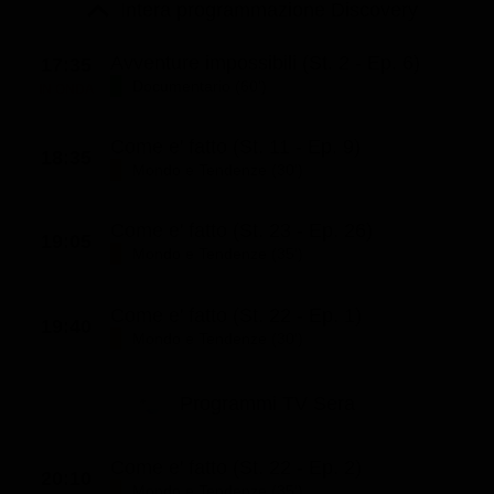
Le interviste in esclusiva
Intera programmazione Discovery
Tempesta D’amore
Temptation Island
Film da vedere
Il Paradiso delle signore
Ultima Fermata
Avventure impossibili (St. 2 - Ep. 6)
17:35
Piattaforme streaming
Documentario (60')
IN ONDA
Un Posto al Sole
Talent show
Apple TV Plus
Segreti di Famiglia
Come e' fatto (St. 11 - Ep. 9)
18:35
Infotainment
Discovery Plus
Mondo e Tendenze (30')
The Family
Game Show
Disney plus
Come e' fatto (St. 23 - Ep. 26)
Uomini e Donne
NetFlix
19:05
Mondo e Tendenze (35')
Gossip
Now TV
Come e' fatto (St. 22 - Ep. 1)
Sport in tv
Paramount Plus
19:40
Mondo e Tendenze (30')
Cartoni Anime e Manga
Prime Video
Vip e Personaggi Tv
RaiPlay
Programmi TV Sera
Musica
Come e' fatto (St. 22 - Ep. 2)
Oroscopo Paolo Fox
20:10
Mondo e Tendenze (35')