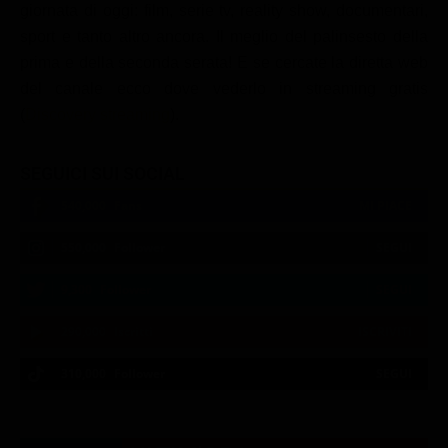
giornata di oggi: film, serie tv, reality show, documentari,
sport e tanto altro ancora. Il meglio del palinsesto della
prima e della seconda serata! E se cercate la diretta web
del canale ecco dove vederlo in streaming gratis
(
Discovery streaming
).
SEGUICI SUI SOCIAL
540,000
Fans
MI PIACE
550,000
Follower
SEGUI
9,300
Follower
SEGUI
290,000
Iscritti
ISCRIVITI
310,000
Follower
SEGUI
21:00
21:10
21:15
21:20
23:06
23:19
21:05
21:10
21:15
21:33
23:10
23:30