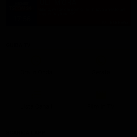
ULTIM'ORA
Milano, evade dai domiciliari: nuovo arresto per il
trapper Daytona KK
17:56
TUTTE LE NEWS
GUIDA TV
Ora in Onda
Serata
21:05
21:10
21:17
22:57
23:10
23:30
21:08
21:15
21:19
23:03
23:17
23:30
Lista Canali
Film in TV
SCARICA L'APP