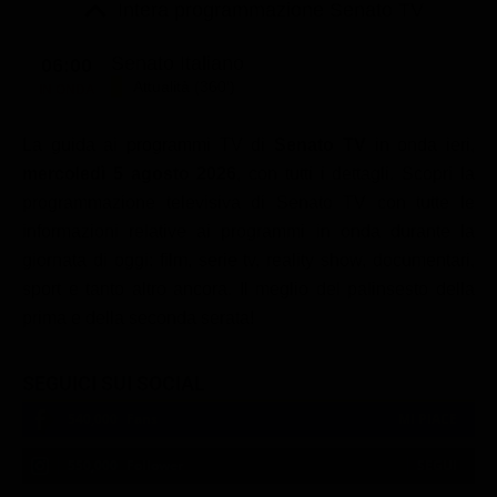
Le interviste in esclusiva
Intera programmazione Senato TV
Tempesta D’amore
Temptation Island
Film da vedere
Il Paradiso delle signore
Ultima Fermata
Senato Italiano
06:00
Piattaforme streaming
Attualità (360')
IN ONDA
Un Posto al Sole
Talent show
Apple TV Plus
Segreti di Famiglia
La guida ai programmi TV di
Senato TV
in onda ieri,
Infotainment
Discovery Plus
The Family
mercoledì 5 agosto 2026
, con tutti i dettagli. Scopri la
Game Show
Disney plus
programmazione televisiva di Senato TV con tutte le
informazioni relative ai programmi in onda durante la
Uomini e Donne
NetFlix
giornata di oggi: film, serie tv, reality show, documentari,
Gossip
Now TV
sport e tanto altro ancora. Il meglio del palinsesto della
prima e della seconda serata!
Sport in tv
Paramount Plus
Cartoni Anime e Manga
Prime Video
SEGUICI SUI SOCIAL
Vip e Personaggi Tv
RaiPlay
540,000
Fans
MI PIACE
Musica
550,000
Follower
SEGUI
Oroscopo Paolo Fox