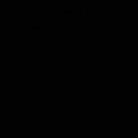
Le interviste in esclusiva
Tempesta D’amore
Temptation Island
Nessun evento in programmazione per il giorno
Film da vedere
Il Paradiso delle signore
Ultima Fermata
selezionato.
Piattaforme streaming
Un Posto al Sole
Il canale potrebbe aver smesso di trasmettere
Talent show
Apple TV Plus
programmazione.
Segreti di Famiglia
Infotainment
Discovery Plus
Se hai bisogno di ulteriori informazioni puoi contattarci
The Family
qui
.
Game Show
Disney plus
Uomini e Donne
NetFlix
La guida ai programmi TV di
Premium Cinema 1 +24
in
onda ieri,
mercoledì 5 agosto 2026
, con tutti i dettagli.
Gossip
Now TV
Scopri la programmazione televisiva di Premium Cinema
Sport in tv
Paramount Plus
1 +24 con tutte le informazioni relative ai programmi in
Cartoni Anime e Manga
Prime Video
onda durante la giornata di oggi: film, serie tv, reality
show, documentari, sport e tanto altro ancora. Il meglio
Vip e Personaggi Tv
RaiPlay
del palinsesto della prima e della seconda serata!
Musica
Oroscopo Paolo Fox
SEGUICI SUI SOCIAL