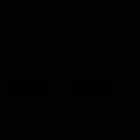
Ora in Onda
Serata
21:05
21:13
22:49
23:04
23:23
21:07
21:15
22:50
23:05
23:28
Lista Canali
Film in TV
SCARICA L'APP
FILM STASERA