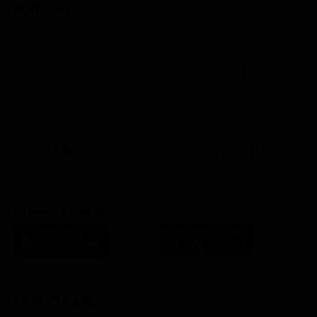
GUIDA TV
Ora in Onda
Serata
21:08
21:14
21:15
21:25
22:50
23:00
21:10
21:15
21:19
21:30
22:51
23:03
Lista Canali
Film in TV
SCARICA L'APP
FILM STASERA