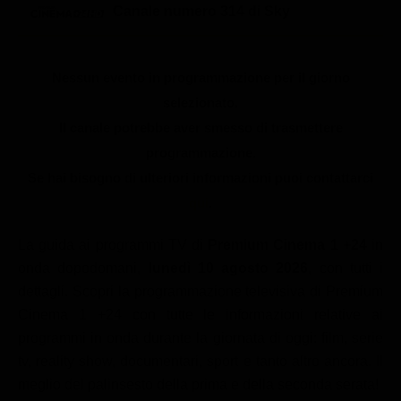
Le interviste in esclusiva
Tempesta D’amore
Canale numero 314 di Sky
Temptation Island
Film da vedere
Il Paradiso delle signore
Ultima Fermata
Piattaforme streaming
Un Posto al Sole
Nessun evento in programmazione per il giorno
Talent show
Apple TV Plus
selezionato.
Segreti di Famiglia
Il canale potrebbe aver smesso di trasmettere
Infotainment
Discovery Plus
The Family
programmazione.
Game Show
Disney plus
Se hai bisogno di ulteriori informazioni puoi contattarci
Uomini e Donne
NetFlix
qui
.
Gossip
Now TV
La guida ai programmi TV di
Premium Cinema 1 +24
in
Sport in tv
Paramount Plus
onda dopodomani,
lunedì 10 agosto 2026
, con tutti i
Cartoni Anime e Manga
Prime Video
dettagli. Scopri la programmazione televisiva di Premium
Cinema 1 +24 con tutte le informazioni relative ai
Vip e Personaggi Tv
RaiPlay
programmi in onda durante la giornata di oggi: film, serie
Musica
tv, reality show, documentari, sport e tanto altro ancora. Il
meglio del palinsesto della prima e della seconda serata!
Oroscopo Paolo Fox