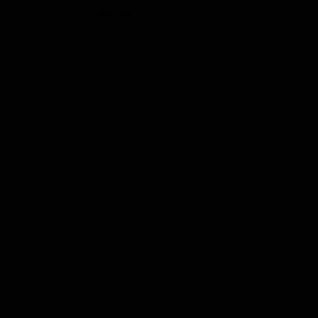
serata!
Classifiche
Migliori film
Migliori Serie TV