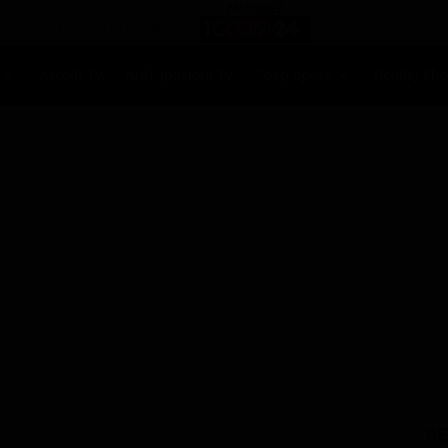
Ascolti Tv
Anticipazioni Tv
Soap opera
Reality Sh
cinema
›
domani
SE