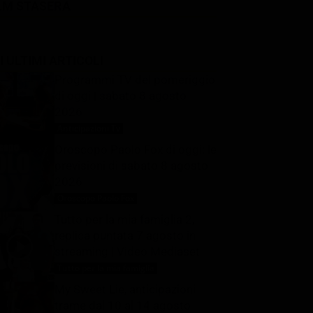
LM STASERA
I ULTIMI ARTICOLI
Programmi TV del pomeriggio
di oggi | sabato 8 agosto
2026
Anticipazioni Tv
8 Agosto 2026
Oroscopo Paolo Fox di oggi: le
previsioni di sabato 8 agosto
2026
Oroscopo Paolo Fox
8 Agosto 2026
Tutto per la mia famiglia 2,
replica puntata 7 agosto in
streaming | Video Mediaset
Tutto per la mia famiglia
8 Agosto 2026
My Sweet Lie, anticipazioni
trame dal 10 al 14 agosto