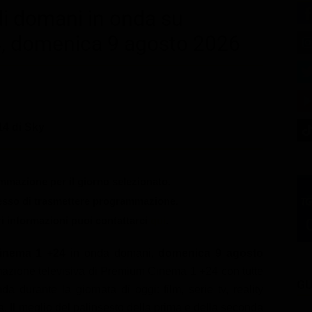
di domani in onda su
, domenica 9 agosto 2026
4 di Sky
mazione per il giorno selezionato.
messo di trasmettere programmazione.
ri informazioni puoi contattarci
qui
.
inema 1 +24
in onda domani,
domenica 9 agosto
ammazione televisiva di Premium Cinema 1 +24 con tutte
GU
a durante la giornata di oggi: film, serie tv, reality
a. Il meglio del palinsesto della prima e della seconda