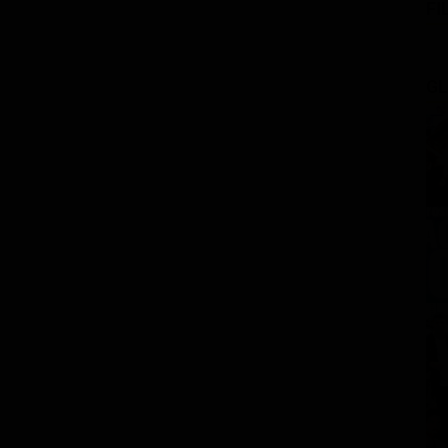
FI
GL