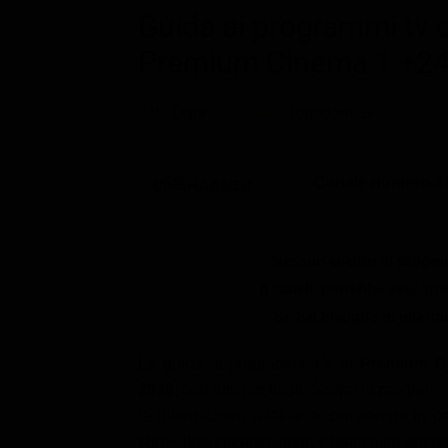
Le interviste in esclusiva
Tempesta D’amore
Guida ai programmi tv 
Temptation Island
Film da vedere
Il Paradiso delle signore
Premium Cinema 1 +24
Ultima Fermata
Piattaforme streaming
Un Posto al Sole
Talent show
Apple TV Plus
Ieri
Oggi
Dopodomani
Domani
Segreti di Famiglia
Infotainment
Discovery Plus
The Family
Game Show
Disney plus
Canale numero 31
Uomini e Donne
NetFlix
Gossip
Now TV
Nessun evento in program
Sport in tv
Paramount Plus
Il canale potrebbe aver s
Se hai bisogno di ulterio
Cartoni Anime e Manga
Prime Video
Vip e Personaggi Tv
RaiPlay
La guida ai programmi TV di
Premium C
2026
, con tutti i dettagli. Scopri la progr
Musica
le informazioni relative ai programmi in ond
Oroscopo Paolo Fox
show, documentari, sport e tanto altro ancor