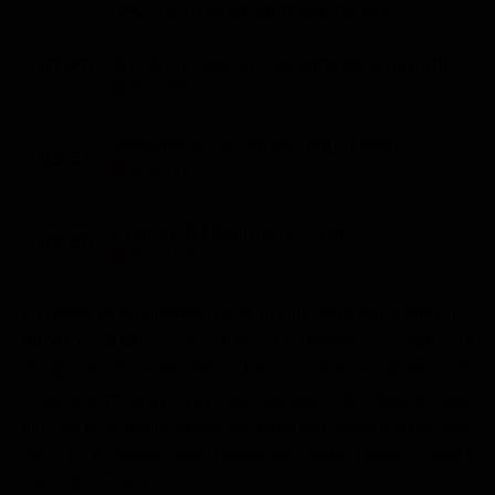
Le interviste in esclusiva
Intera programmazione Iris
Tempesta D’amore
Temptation Island
Film da vedere
Il Paradiso delle signore
Ultima Fermata
We Were Young - Destinazione paradiso (2015)
01:28
Piattaforme streaming
Film (89')
IN ONDA
Un Posto al Sole
Talent show
Apple TV Plus
Segreti di Famiglia
Arsenico e vecchi merletti (1944)
02:57
Infotainment
Discovery Plus
Film (113')
The Family
Game Show
Disney plus
L'uomo del labirinto (2019)
Uomini e Donne
NetFlix
04:50
Film (125')
Gossip
Now TV
La guida ai programmi TV di
Iris
in onda ieri,
venerdì 7
Sport in tv
Paramount Plus
agosto 2026
, con tutti i dettagli. Scopri la
Cartoni Anime e Manga
Prime Video
programmazione televisiva di Iris con tutte le informazioni
Vip e Personaggi Tv
RaiPlay
relative ai programmi in onda durante la giornata di oggi:
film, serie tv, reality show, documentari, sport e tanto altro
Musica
ancora. Il meglio del palinsesto della prima e della
Oroscopo Paolo Fox
seconda serata!