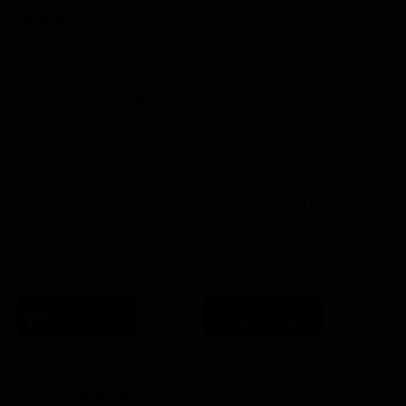
GUIDA TV
Ora in Onda
Serata
21:08
21:14
21:15
21:25
22:50
23:00
21:10
21:15
21:19
21:30
22:51
23:03
Lista Canali
Film in TV
SCARICA L'APP
FILM STASERA