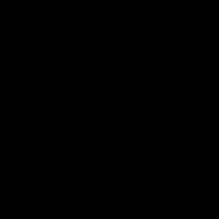
Prima Pagina Tg5
07:45
Notizie (8')
Traffico
07:53
Notizie (6')
Tg5
07:59
Notizie (50')
Super partes c5,
08:49
Attualità (87')
Luoghi di Magnifica Italia (St
10:16
Documentario (5')
Luoghi di Magnifica Italia (St
10:21
Documentario (3')