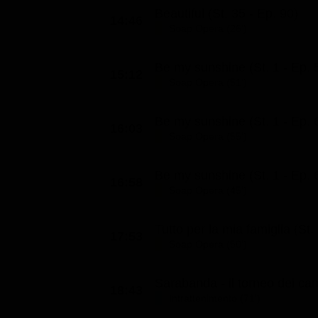
Beautiful (St. 35 - Ep. 90)
14:46
Soap Opera (26')
Be my sunshine (St. 1 - Ep. 
15:12
Soap Opera (51')
Be my sunshine (St. 1 - Ep. 
16:03
Soap Opera (55')
Be my sunshine (St. 1 - Ep. 
16:58
Soap Opera (45')
Tutto per la mia famiglia (St. 
17:53
Soap Opera (50')
Sarabanda - il torneo dei ca
18:43
Intrattenimento (71')