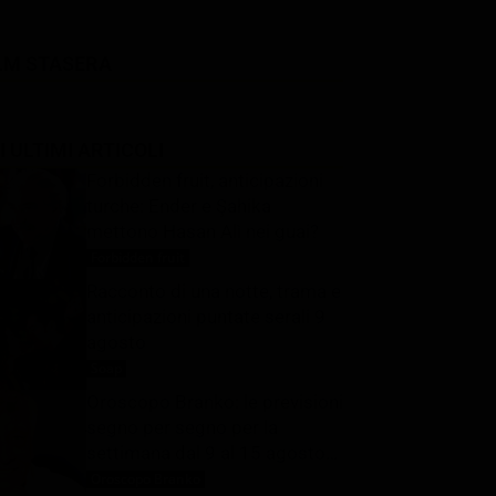
LM STASERA
I ULTIMI ARTICOLI
Forbidden fruit, anticipazioni
turche: Ender e Şahika
mettono Hasan Alì nei guai?
Forbidden fruit
9 Agosto 2026
Racconto di una notte, trama e
anticipazioni puntate serali 9
agosto
Soap
9 Agosto 2026
Oroscopo Branko: le previsioni
segno per segno per la
settimana dal 9 al 15 agosto
2026
Oroscopo Branko
9 Agosto 2026