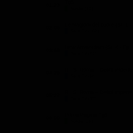
Tg5
01:23
Notizie (43')
Le stagioni del cuore (St. 1 -
02:06
Serie TV (102')
New Amsterdam (St. 4 - Ep. 
03:48
Serie TV (41')
R.I.S. Roma – Delitti imperfet
04:29
Serie TV (58')
R.I.S. Roma – Delitti imperfet
05:27
Serie TV (33')
Prima Pagina Tg5
06:00
Notizie (15')