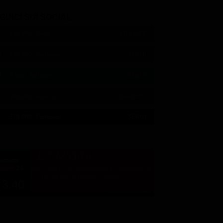
GUICI SUI SOCIAL
540,000
Fans
MI PIACE
550,000
Follower
SEGUI
9,300
Follower
SEGUI
290,000
Iscritti
ISCRIVITI
21:00
21:14
21:19
21:33
23:05
23:20
21:05
21:14
21:20
23:00
23:12
23:30
310,000
Follower
SEGUI
ULTIM'ORA
Sub colpito da gommone a Lampedusa,
inchiesta per omicidio nautico
13:40
TUTTE LE NEWS