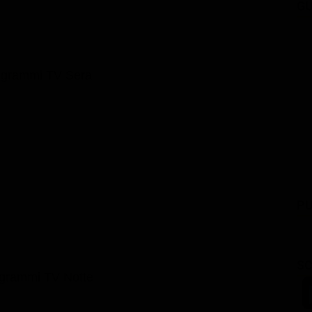
GU
ogrammi TV Sera
PU
SC
grammi TV Notte