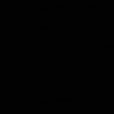
Melaverde - Le storie
10:24
Documentario (35')
Forum
10:59
Intrattenimento (119')
Progr
Tg5
12:58
Notizie (43')
Beautiful (St. 35 - Ep. 88)
13:41
Soap Opera (32')
Beautiful (St. 35 - Ep. 89)
14:13
Soap Opera (33')