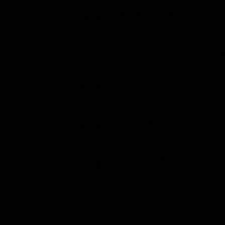
Tg5 Prima Pagina
19:54
Notizie (6')
Pr
Tg5
20:00
Notizie (39')
La ruota della fortuna
20:39
Intrattenimento (41')
Ciao darwin 9 giovanni.8.7.
21:20
Intrattenimento (243')
Pro