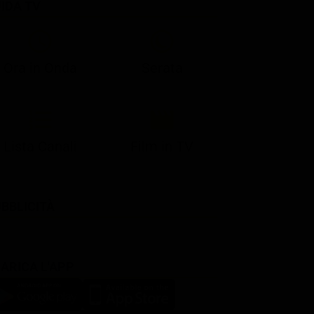
IDA TV
21:07
21:15
21:22
23:03
23:17
00:31
21:10
21:15
21:30
23:03
23:18
Ora in Onda
Serata
Lista Canali
Film in TV
BBLICITÀ
ARICA L'APP