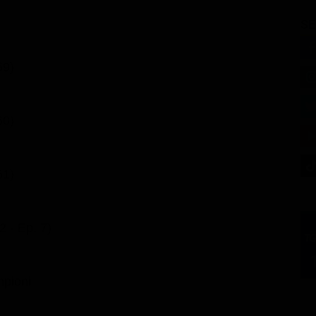
SE
59)
60)
61)
2 - Ep. 7)
mpioni