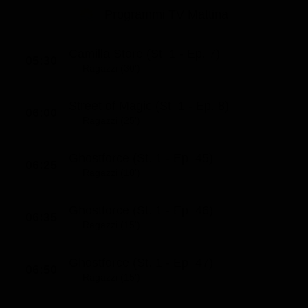
Le interviste in esclusiva
Tempesta D’amore
Programmi TV Mattina
Temptation Island
Film da vedere
Il Paradiso delle signore
Ultima Fermata
Piattaforme streaming
Camilla Store (St. 1 - Ep. 7)
Un Posto al Sole
05:30
Ragazzi (30')
Talent show
Apple TV Plus
Segreti di Famiglia
Infotainment
Discovery Plus
Street of Magic (St. 1 - Ep. 8)
The Family
06:00
Ragazzi (25')
Game Show
Disney plus
Uomini e Donne
NetFlix
Ghostforce (St. 1 - Ep. 45)
06:25
Gossip
Now TV
Ragazzi (10')
Sport in tv
Paramount Plus
Ghostforce (St. 1 - Ep. 46)
06:35
Cartoni Anime e Manga
Prime Video
Ragazzi (15')
Vip e Personaggi Tv
RaiPlay
Ghostforce (St. 1 - Ep. 47)
06:50
Musica
Ragazzi (15')
Oroscopo Paolo Fox