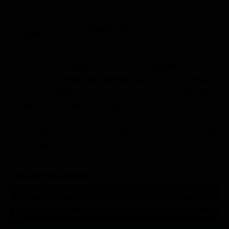
Ragazzi (30')
Street of Magic (St. 1 - Ep. 9)
06:00
Ragazzi (25')
La guida ai programmi TV di
Super!
in onda
dopodomani,
lunedì 10 agosto 2026
, con tutti i dettagli.
Scopri la programmazione televisiva di Super! con tutte le
informazioni relative ai programmi in onda durante la
giornata di oggi: film, serie tv, reality show, documentari,
sport e tanto altro ancora. Il meglio del palinsesto della
prima e della seconda serata!
SEGUICI SUI SOCIAL
540,000
Fans
MI PIACE
550,000
Follower
SEGUI