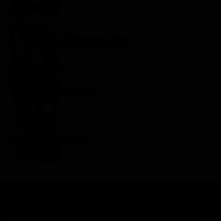
Tutto per la mia famiglia 2, replica puntata 7
agosto in streaming | Video Mediaset
Tutto per la mia famiglia
7 Agosto 2026
My Sweet Lie, anticipazioni trame dal 10 al 14
agosto
My sweet lie
7 Agosto 2026
Far Away, replica puntata 7 agosto in streaming |
Video Mediaset
Far Away
7 Agosto 2026
Chi siamo
Lo staff
Contatta la redazione
Privacy
Disclaimer
Preferenze pubblicitarie
© 2025 SuperGuidaTV Srl | Via Cimarosa 65 - 80127 Napoli | C.F. P.Iva: